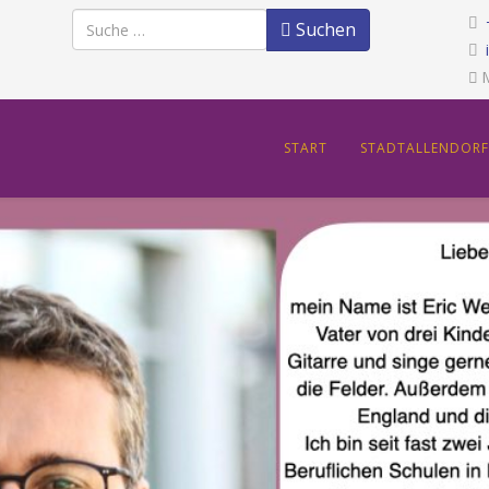
Suchen
Suchen
M
START
STADTALLENDORF