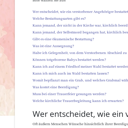
Bitte wählen Sie aus:
Wer entscheidet, wie ein verstorbener Angehöriger bestatte
Welche Bestattungsarten gibt es?
Kann jemand, der nicht in der Kirche war, kirchlich beer
Kann jemand, der Selbstmord begangen hat, kirchlich bes
Gibt es eine ökumenische Bestattung?
Was ist eine Aussegnung?
Habe ich Gelegenheit, von dem Verstorbenen Abschied z
Können totgeborene Babys bestattet werden?
Kann ich auf einem Friedhof meiner Wahl bestattet werde
Kann ich mich auch im Wald bestatten lassen?
Womit bepflanzt man ein Grab, und welches Grabmal wäh
Was kostet eine Beerdigung?
Muss bei einer Trauerfeier gesungen werden?
Welche kirchliche Trauerbegleitung kann ich erwarten?
Wer entscheidet, wie ein 
Oft äußern Menschen Wünsche hinsichtlich ihrer Beerdigun