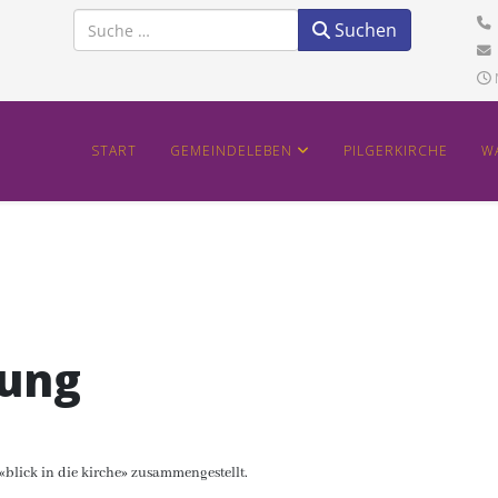
Suchen
Suchen
START
GEMEINDELEBEN
PILGERKIRCHE
W
tung
blick in die kirche» zusammengestellt.