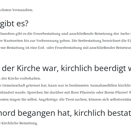
ächsten Verwandten.
gibt es?
. Daneben gibt es die Feuerbestattung und anschließende Beisetzung der Asche 
re Wartezeiten bis zur Verbrennung geben. Die Seebestattung bezeichnet die E
nyme Bestattung ist eine Erd- oder Feuerbestattung mit anschließender Beisetz
 der Kirche war, kirchlich beerdigt
n der Kirche vorbehalten.
en Gemeinschaft getrennt hat, kann nur in bestimmten Ausnahmefällen kirchlich
hindert wurde. Sprechen Sie darüber mit Ihrer Pfarrerin oder Ihrem Pfarrer! W
Kosten tragen Sie selbst. Angehörige, die Trost suchen, können sich selbstvers
ord begangen hat, kirchlich besta
 kirchliche Bestattung.