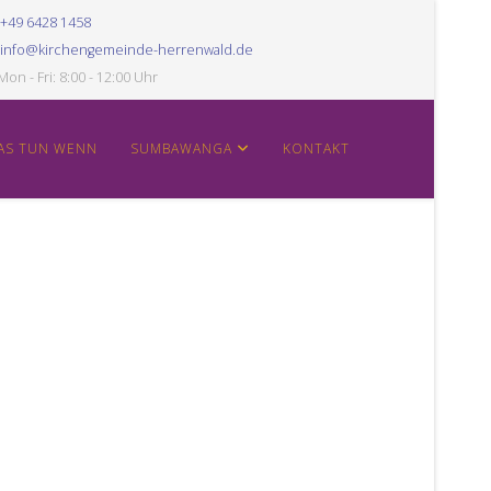
+49 6428 1458
info@kirchengemeinde-herrenwald.de
Mon - Fri: 8:00 - 12:00 Uhr
AS TUN WENN
SUMBAWANGA
KONTAKT